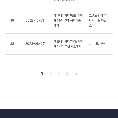
대한레이저피부모발학회
그랜드 인터컨티
39
2023-12-03
제45차 추계 국제학술
넨탈 서울 파르나
대회
스
대한레이저피부모발학회
38
2023-08-27
시그니엘 부산
제44차 부산 학술대회
1
2
3
4
5