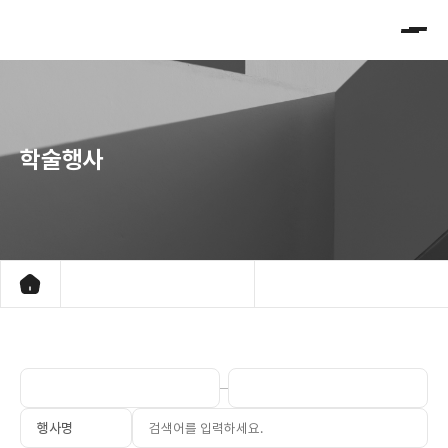
대
한
레
이
저
학술행사
피
부
모
발
학
회
학회소개
진행중인 학술대회 프로그램
학술행사
지난 학술대회 프로그램
행사명