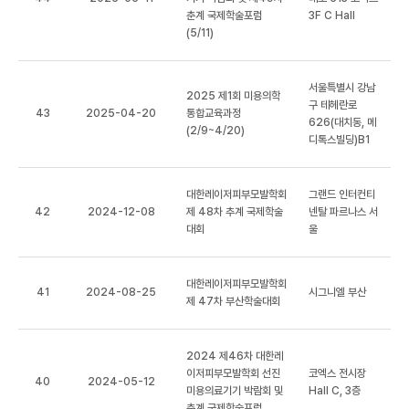
춘계 국제학술포럼
3F C Hall
(5/11)
서울특별시 강남
2025 제1회 미용의학
구 테헤란로
43
2025-04-20
통합교육과정
626(대치동, 메
(2/9~4/20)
디톡스빌딩)B1
학회소개
대한레이저피부모발학회
그랜드 인터컨티
42
2024-12-08
제 48차 추계 국제학술
넨탈 파르나스 서
대회
울
학술행사
행사명
대한레이저피부모발학회
학회등록
41
2024-08-25
시그니엘 부산
제 47차 부산학술대회
장소
마이페이지
2024 제46차 대한레
이저피부모발학회 선진
코엑스 전시장
40
2024-05-12
미용의료기기 박람회 및
Hall C, 3층
프라임카드 신청
춘계 국제학술포럼