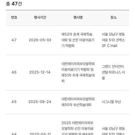
총
47
건
학회등록
번호
행사기간
행사명
장소
마이페이지
제52차 춘계 국제학술
서울 강남구 영동
47
2026-05-03
대회 및 선진 미용의료기
대로 513 코엑스
기 박람회
3F C Hall
대한레이저피부모발학회
그랜드 인터컨티
미용의료기기 박람회 및
46
2025-12-14
넨탈 파르나스 서
제51차 추계 국제학술대
울
회
대한레이저피부모발학회
45
2025-08-24
시그니엘 부산
제50차 부산학술대회
2025 대한레이저피부
모발학회 선진 미용의료
서울 강남구 영동
44
2025-05-11
기기 박람회 및 제49차
대로 513 코엑스